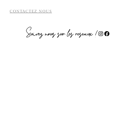
CONTACTEZ NOUS
Suivez nous sur les réseaux !
https://www.instagram.com/chorale_u/
https://www.facebook.com/ChoraleUniversitaire
Abonner vous à notre newsletter pour ne
rien rater des prochaines représentations
de la Chorale Universitaire !
Accord de confidentialité